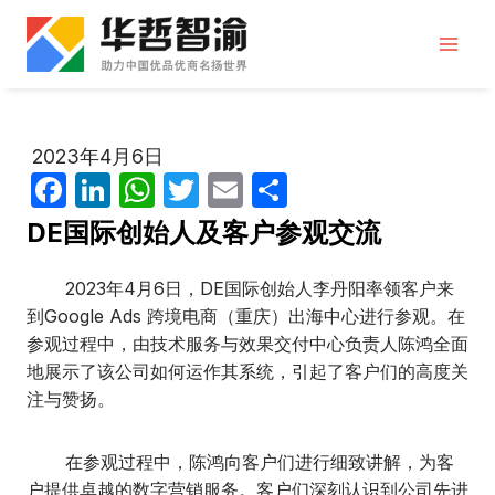
跳
到
内
容
2023年4月6日
F
Li
W
T
E
分
a
n
h
w
m
享
DE国际创始人及客户参观交流
c
k
at
itt
ail
e
e
s
er
2023年4月6日，DE国际创始人李丹阳率领客户来
到Google Ads 跨境电商（重庆）出海中心进行参观。在
b
dI
A
参观过程中，由技术服务与效果交付中心负责人陈鸿全面
o
n
p
地展示了该公司如何运作其系统，引起了客户们的高度关
o
p
注与赞扬。
k
在参观过程中，陈鸿向客户们进行细致讲解，为客
户提供卓越的数字营销服务。客户们深刻认识到公司先进