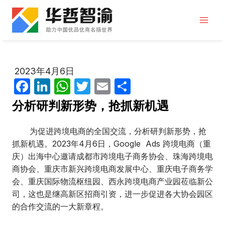
跳
到
内
容
2023年4月6日
F
Li
W
T
E
分
a
n
h
w
m
享
分析研判新形势，抢抓新机遇
c
k
at
itt
ail
e
e
s
er
为促进跨境电商的全国交流，分析研判新形势，抢
抓新机遇。2023年4月6日，Google Ads 跨境电商（重
b
dI
A
庆）出海中心邀请成都市跨境电子商务协会、珠海跨境电
o
n
p
商协会、重庆市新兴跨境电商发展中心、重庆电子商务学
o
p
会、重庆国际物流枢纽园、西永跨境电商产业园莅临新公
司，这也是继高新区招商引资，进一步促进各大协会园区
k
的合作交流的一大新章程。