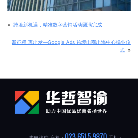
«
跨境新机遇，精准数字营销活动圆满完成
新征程 再出发—Google Ads 跨境电商出海中心揭业仪
式
»
023 6515 9870
来电咨询 座机：
手机：