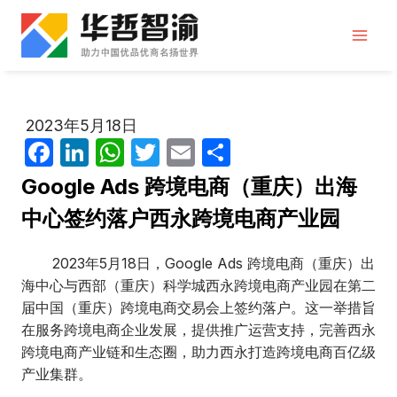
跳
到
内
容
2023年5月18日
F
Li
W
T
E
分
a
n
h
w
m
享
Google Ads 跨境电商（重庆）出海
c
k
at
itt
ail
中心签约落户西永跨境电商产业园
e
e
s
er
b
dI
A
2023年5月18日，Google Ads 跨境电商（重庆）出
海中心与西部（重庆）科学城西永跨境电商产业园在第二
o
n
p
届中国（重庆）跨境电商交易会上签约落户。这一举措旨
o
p
在服务跨境电商企业发展，提供推广运营支持，完善西永
k
跨境电商产业链和生态圈，助力西永打造跨境电商百亿级
产业集群。