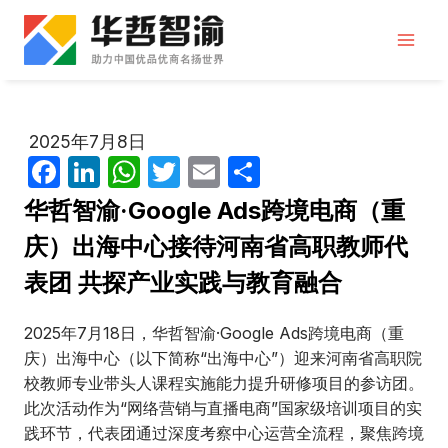
跳
到
内
容
2025年7月8日
F
Li
W
T
E
分
a
n
h
w
m
享
华哲智渝·Google Ads跨境电商（重
c
k
at
itt
ail
庆）出海中心接待河南省高职教师代
e
e
s
er
表团 共探产业实践与教育融合​
b
dI
A
o
n
p
2025年7月18日，华哲智渝·Google Ads跨境电商（重
o
p
庆）出海中心（以下简称“出海中心”）迎来河南省高职院
校教师专业带头人课程实施能力提升研修项目的参访团。
k
此次活动作为“网络营销与直播电商”国家级培训项目的实
践环节，代表团通过深度考察中心运营全流程，聚焦跨境