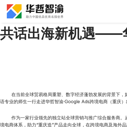
跳
到
内
容
共话出海新机遇——
在当前全球贸易格局重塑、数字经济蓬勃发展的背景下，如何
语专业的师生一行走进华哲智渝·Google Ads跨境电商（
作为一家行业领先的独立站全球营销与推广综合服务商。从网
境电商体系，助力“重庆造”产品走向全球，在跨境电商及海外